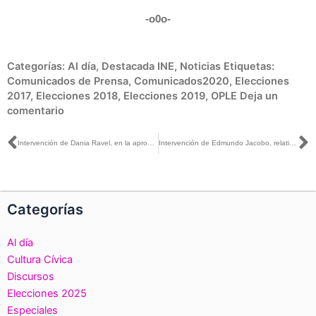
-o0o-
Categorías:
Al día
,
Destacada INE
,
Noticias
Etiquetas:
Comunicados de Prensa
,
Comunicados2020
,
Elecciones
2017
,
Elecciones 2018
,
Elecciones 2019
,
OPLE
Deja un
comentario
Ant
S
Intervención de Dania Ravel, en la aprobación de la reanudación al proceso de selección y designación de consejeras y consejeros de OPL
Intervención de Edmundo Jacobo, relativo al informe sobre las acciones realizadas ante Covid-19 y la estrategia de regreso a actividades presenciales
Categorías
Al día
Cultura Cívica
Discursos
Elecciones 2025
Especiales