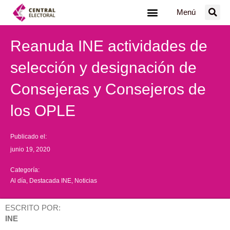
Ir
Menú
al
contenido
Reanuda INE actividades de
selección y designación de
Consejeras y Consejeros de
los OPLE
Publicado el:
junio 19, 2020
Categoría:
Al día
,
Destacada INE
,
Noticias
ESCRITO POR:
INE