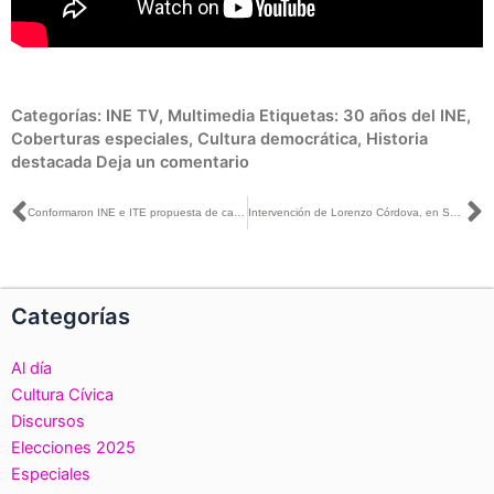
Categorías:
INE TV
,
Multimedia
Etiquetas:
30 años del INE
,
Coberturas especiales
,
Cultura democrática
,
Historia
destacada
Deja un comentario
Ant
S
Conformaron INE e ITE propuesta de calendario electoral del PEL 2020-2021
Intervención de Lorenzo Córdova, en Sesión Extraordinaria, relativo al punto de acuerdo por el que modifican los modelos de distribución y pautas para transmisión de radio y tv de mensajes de partidos políticos
Categorías
Al día
Cultura Cívica
Discursos
Elecciones 2025
Especiales