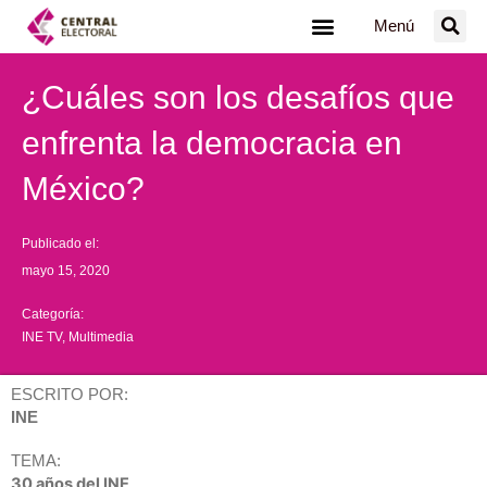
Ir
Menú
al
contenido
¿Cuáles son los desafíos que
enfrenta la democracia en
México?
Publicado el:
mayo 15, 2020
Categoría:
INE TV
,
Multimedia
ESCRITO POR:
INE
TEMA:
30 años del INE