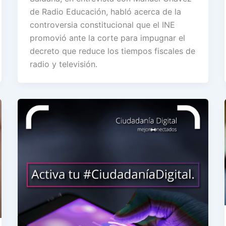
de Radio Educación, habló acerca de la
controversia constitucional que el INE
promovió ante la corte para impugnar el
decreto que reduce los tiempos fiscales de
radio y televisión.