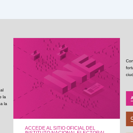
Con
for
ciu
al
 la
a la
ACCEDE AL SITIO OFICIAL DEL
INSTITUTO NACIONAL ELECTORAL