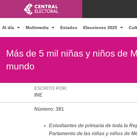
Ir
al
contenido
Al día
Multimedia
Estados
Elecciones 2025
Cul
Más de 5 mil niñas y niños de 
mundo
ESCRITO POR:
INE
Número: 381
Estudiantes de primaria de toda la Rep
Parlamento de las niñas y niños de M