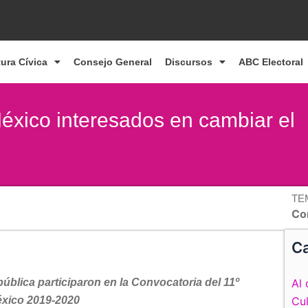
tura Cívica
Consejo General
Discursos
ABC Electoral
México interesados en cambiar el
TE
Co
Ca
ública participaron en la Convocatoria del 11º
Al 
éxico 2019-2020
Cul