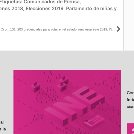
Etiquetas:
Comunicados de Prensa
,
iones 2018
,
Elecciones 2019
,
Parlamento de niñas y
Sigu
El país está significativamente mejor en sus procesos electorales: Ciro Murayama
131, 203 credenciales para votar en el estado vencieron éste 2019: INE Michoacán
Con
for
ciu
al
 la