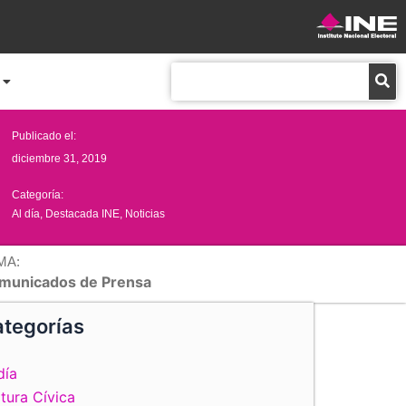
Buscar
Publicado el:
diciembre 31, 2019
Categoría:
Al día
,
Destacada INE
,
Noticias
MA:
municados de Prensa
tegorías
día
tura Cívica