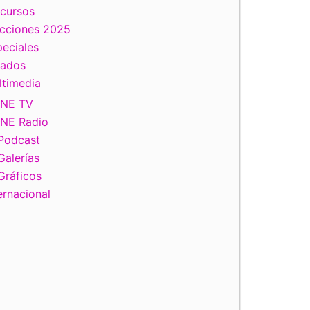
scursos
ecciones 2025
eciales
tados
ltimedia
INE TV
INE Radio
Podcast
Galerías
Gráficos
ernacional