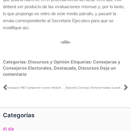
deberá ser producto de las evaluaciones mismas y, por lo tanto,
lo que propongo es retiro de este medio párrafo, y pasaré la
errata correspondiente al Secretario Ejecutivo para que se
modifique así.
-o0o-
Categorías:
Discursos y Opinión
Etiquetas:
Consejeras y
Consejeros Electorales
,
Destacada
,
Discursos
Deja un
comentario
Ant
S
Inaugura INE Campeche nuevo módulo fijo en el Distrito 2
Aprueba Consejo General multas a partidos por más de 1 millón de pesos
Categorías
Al día