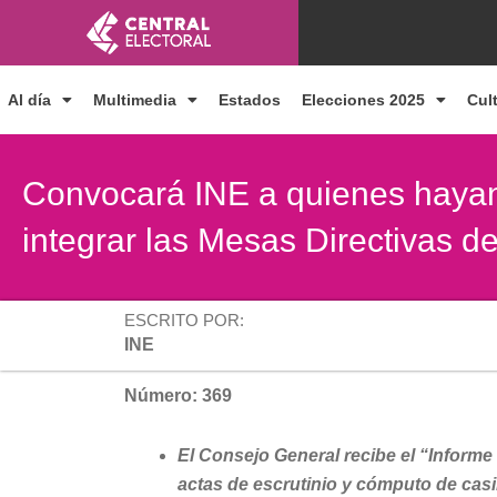
Ir
al
contenido
Al día
Multimedia
Estados
Elecciones 2025
Cul
Convocará INE a quienes hayan
integrar las Mesas Directivas d
ESCRITO POR:
INE
Número: 369
El Consejo General recibe el “Informe 
actas de escrutinio y cómputo de casi