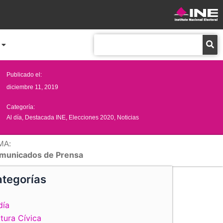
Buscar
Publicado el:
diciembre 11, 2019
Categoría:
Al día
,
Destacada INE
,
Elecciones 2020
,
Noticias
MA:
municados de Prensa
tegorías
día
tura Cívica