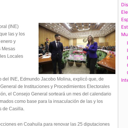
Di
El
Esp
oral (INE)
Es
que las y los
Mu
 enero y
as Mesas
ales Locales
ivo del INE, Edmundo Jacobo Molina, explicó que, de
Int
y General de Instituciones y Procedimientos Electorales
ción, el Consejo General sorteará un mes del calendario
tomados como base para la insaculación de las y los
 de Casilla.
lecciones en Coahuila para renovar las 25 diputaciones