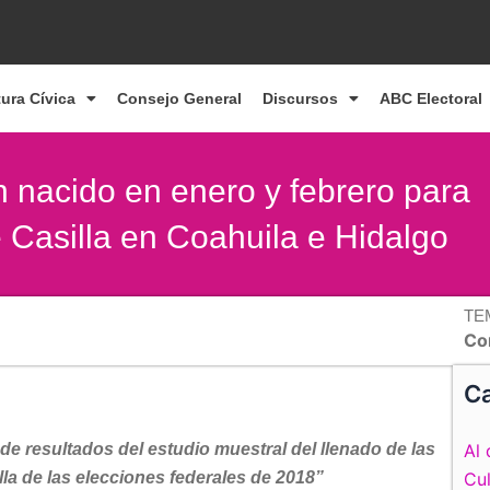
tura Cívica
Consejo General
Discursos
ABC Electoral
 nacido en enero y febrero para
e Casilla en Coahuila e Hidalgo
TE
Co
Ca
de resultados del estudio muestral del llenado de las
Al 
lla de las elecciones federales de 2018”
Cul