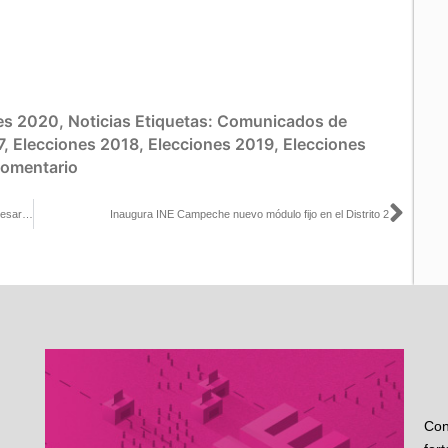
es 2020
,
Noticias
Etiquetas:
Comunicados de
7
,
Elecciones 2018
,
Elecciones 2019
,
Elecciones
comentario
Sigu
Congreso del Estado puede impulsar políticas que favorezcan el desarrollo pleno de la niñez: INE Tlaxcala
Inaugura INE Campeche nuevo módulo fijo en el Distrito 2
Con