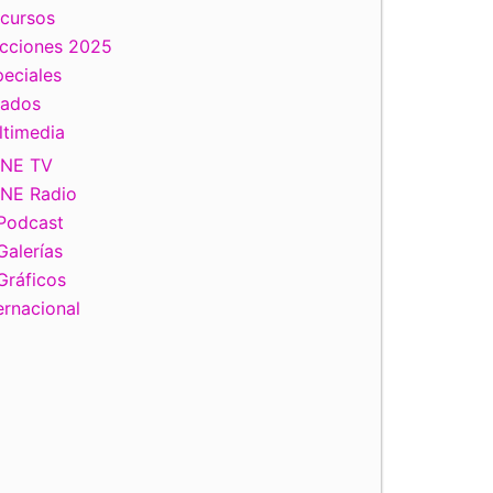
scursos
ecciones 2025
eciales
tados
ltimedia
INE TV
INE Radio
Podcast
Galerías
Gráficos
ernacional