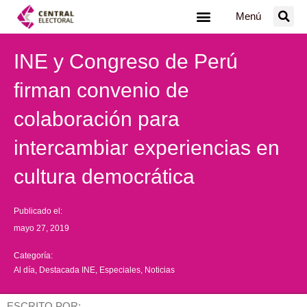
Ir
Menú
al
contenido
INE y Congreso de Perú
firman convenio de
colaboración para
intercambiar experiencias en
cultura democrática
Publicado el:
mayo 27, 2019
Categoría:
Al día
,
Destacada INE
,
Especiales
,
Noticias
ESCRITO POR: