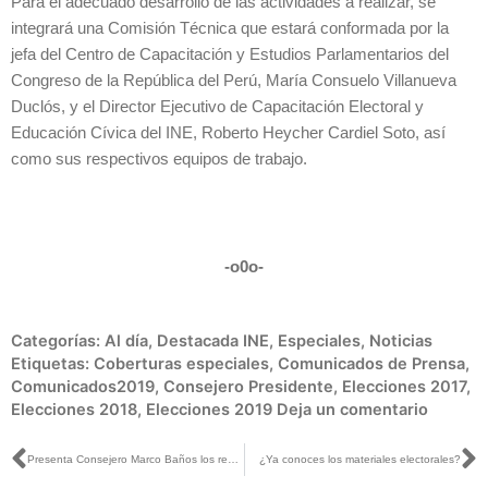
Para el adecuado desarrollo de las actividades a realizar, se
integrará una Comisión Técnica que estará conformada por la
jefa del Centro de Capacitación y Estudios Parlamentarios del
Congreso de la República del Perú, María Consuelo Villanueva
Duclós, y el Director Ejecutivo de Capacitación Electoral y
Educación Cívica del INE, Roberto Heycher Cardiel Soto, así
como sus respectivos equipos de trabajo.
-o0o-
Categorías:
Al día
,
Destacada INE
,
Especiales
,
Noticias
Etiquetas:
Coberturas especiales
,
Comunicados de Prensa
,
Comunicados2019
,
Consejero Presidente
,
Elecciones 2017
,
Elecciones 2018
,
Elecciones 2019
Deja un comentario
Ant
S
Presenta Consejero Marco Baños los resultados de la Consulta Infantil y Juvenil 2018 de San Luis Potosí
¿Ya conoces los materiales electorales?