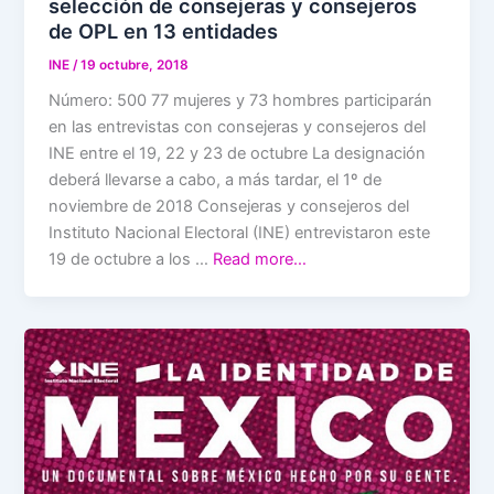
selección de consejeras y consejeros
de OPL en 13 entidades
INE
/
19 octubre, 2018
Número: 500 77 mujeres y 73 hombres participarán
en las entrevistas con consejeras y consejeros del
INE entre el 19, 22 y 23 de octubre La designación
deberá llevarse a cabo, a más tardar, el 1º de
noviembre de 2018 Consejeras y consejeros del
Instituto Nacional Electoral (INE) entrevistaron este
19 de octubre a los …
Read more…