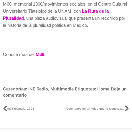
M68: memorial 1968/movimientos sociales, en el Centro Cultural
Universitario Tlatelolco de la UNAM, con
La Ruta de la
Pluralidad
, una pieza audiovisual que presenta un recorrido por
la historia de la pluralidad política en México.
Conoce más del
M68
.
Categorías:
INE Radio
,
Multimedia
Etiquetas:
Home
Deja un
comentario
Ant
S
m68 memorial 1968
Cuéntanos en un video qué te identifica como mexicano o mexicana en #LaIdentidadDeMéxico