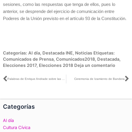
sesiones, como las respuestas que tenga de ellos, pues lo
anterior, se desprende del ejercicio de comunicación entre
Poderes de la Unión previsto en el artículo 93 de la Constitución.
Categorías:
Al día
,
Destacada INE
,
Noticias
Etiquetas:
Comunicados de Prensa
,
Comunicados2018
,
Destacada
,
Elecciones 2017
,
Elecciones 2018
Deja un comentario
Ant
S
Palabras de Enrique Andrade sobre las cifras finales del Voto de los mexicanos residentes en el extranjero
Ceremonia de Izamiento de Bandera
Categorías
Al día
Cultura Cívica