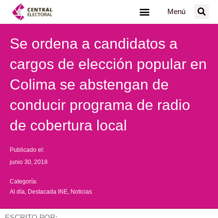
Ir
Menú
al
contenido
Se ordena a candidatos a
cargos de elección popular en
Colima se abstengan de
conducir programa de radio
de cobertura local
Publicado el:
junio 30, 2018
Categoría:
Al día
,
Destacada INE
,
Noticias
ESCRITO POR: