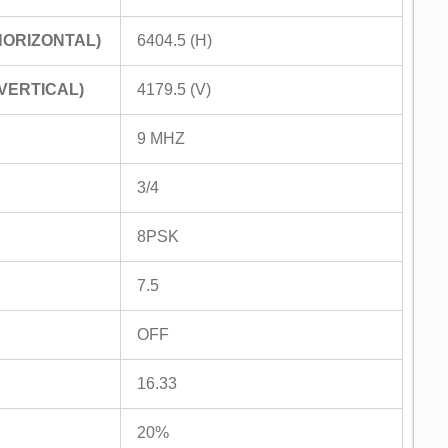
HORIZONTAL)
6404.5 (H)
VERTICAL)
4179.5 (V)
9 MHZ
3/4
8PSK
7.5
OFF
16.33
20%