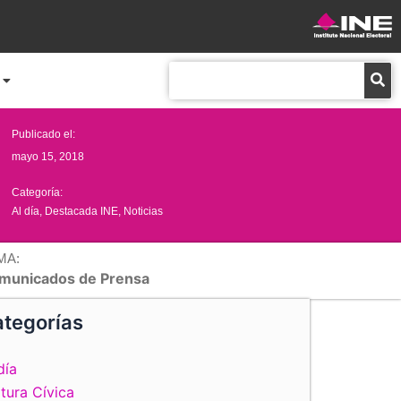
Buscar
Publicado el:
mayo 15, 2018
Categoría:
Al día
,
Destacada INE
,
Noticias
MA:
municados de Prensa
tegorías
día
tura Cívica