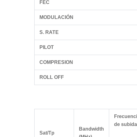
FEC
MODULACIÓN
S. RATE
PILOT
COMPRESION
ROLL OFF
Frecuenc
de subida
Bandwidth
Sat/Tp
(MHz)