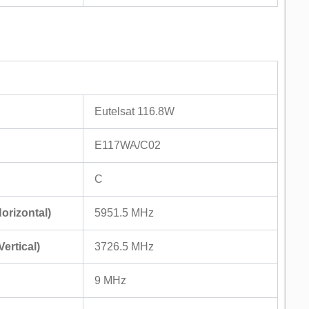
Eutelsat 116.8W
E117WA/C02
C
rizontal)
5951.5 MHz
rtical)
3726.5 MHz
9 MHz