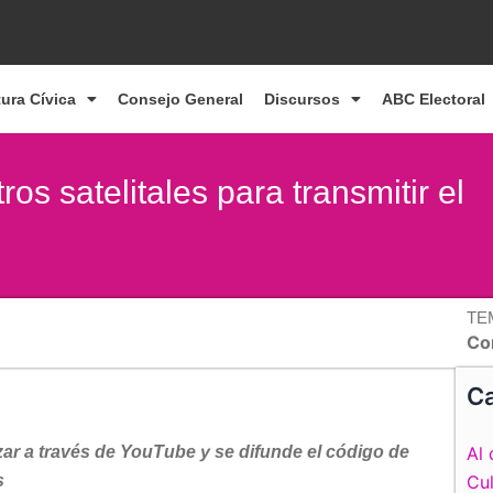
tura Cívica
Consejo General
Discursos
ABC Electoral
s satelitales para transmitir el
TE
Co
Ca
izar a través de YouTube y se difunde el código de
Al 
s
Cul