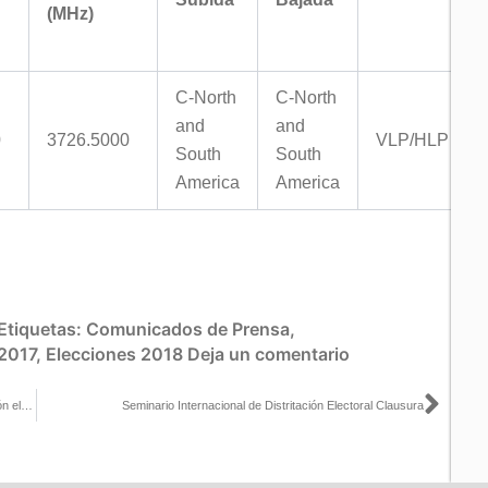
(MHz)
C-North
C-North
and
and
0
3726.5000
VLP/HLP
South
South
America
America
Etiquetas:
Comunicados de Prensa
,
 2017
,
Elecciones 2018
Deja un comentario
Sigu
Tecnología, ciudadanía y migración, factores de la futura distritación electoral: Consejero Andrade
Seminario Internacional de Distritación Electoral Clausura