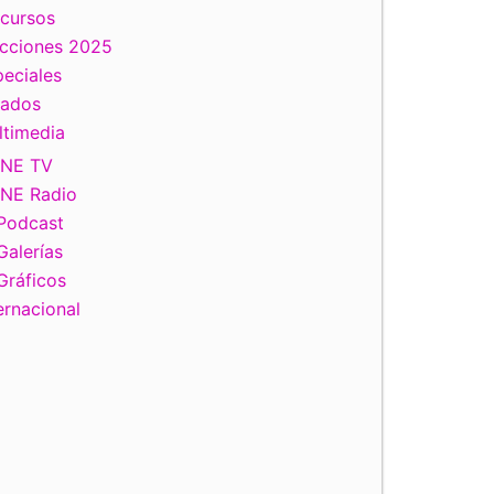
scursos
ecciones 2025
eciales
tados
ltimedia
INE TV
INE Radio
Podcast
Galerías
Gráficos
ernacional