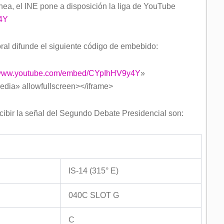
nea, el INE pone a disposición la liga de YouTube
4Y
toral difunde el siguiente código de embebido:
//www.youtube.com/embed/CYpIhHV9y4Y
»
edia» allowfullscreen></iframe>
cibir la señal del Segundo Debate Presidencial son:
IS-14 (315° E)
040C SLOT G
C