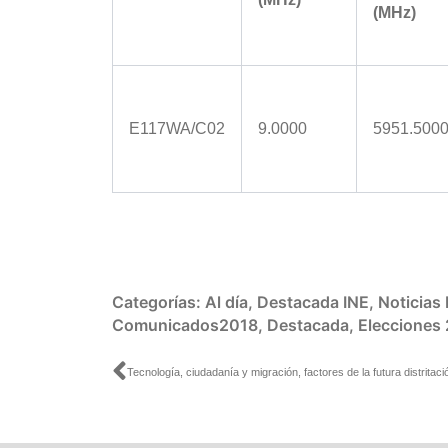
(MHz)
E117WA/C02
9.0000
5951.500
Categorías:
Al día
,
Destacada INE
,
Noticias
Comunicados2018
,
Destacada
,
Elecciones
Ant