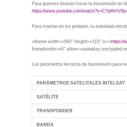
Para quienes desean hacer la transmisión en lí
https://www.youtube.com/watch?v=CYpIhHV9y
Para insertar en los portales, la autoridad elec
<iframe width=»560″ height=»315″ rc=»
https:
frameborder=»0″ allow=»autoplay; encrypted-m
Los parámetros técnicos de transmisión para re
PARÁMETROS SATELITALES INTELSAT
SATÉLITE
TRANSPONDER
BANDA