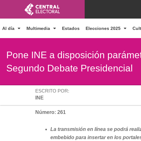
Ir
al
contenido
Al día
Multimedia
Estados
Elecciones 2025
Cul
Pone INE a disposición parámetro
Segundo Debate Presidencial
ESCRITO POR:
INE
Número: 261
La transmisión en línea se podrá real
embebido para insertar en los portale