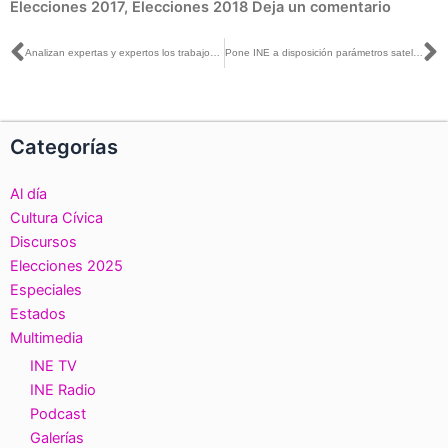
Elecciones 2017
,
Elecciones 2018
Deja un comentario
Ant
S
Analizan expertas y expertos los trabajos para conformar los distritos electorales del país, de cara a las #Elecciones2018
Pone INE a disposición parámetros satelitales para transmitir el Segundo Debate Presidencial
Categorías
Al día
Cultura Cívica
Discursos
Elecciones 2025
Especiales
Estados
Multimedia
INE TV
INE Radio
Podcast
Galerías