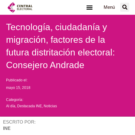
Ir
Menú
al
contenido
Tecnología, ciudadanía y
migración, factores de la
futura distritación electoral:
Consejero Andrade
Publicado el:
mayo 15, 2018
Categoría:
Al día
,
Destacada INE
,
Noticias
ESCRITO POR:
INE