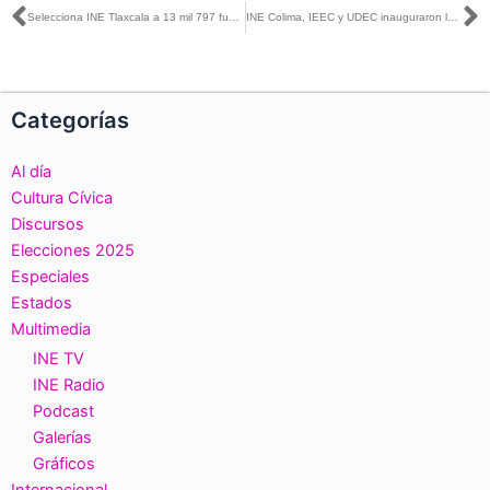
Ant
S
Selecciona INE Tlaxcala a 13 mil 797 funcionarios de Mesa Directiva de Casilla
INE Colima, IEEC y UDEC inauguraron las actividades del Conversatorio “Confiabilidad Electoral”
Categorías
Al día
Cultura Cívica
Discursos
Elecciones 2025
Especiales
Estados
Multimedia
INE TV
INE Radio
Podcast
Galerías
Gráficos