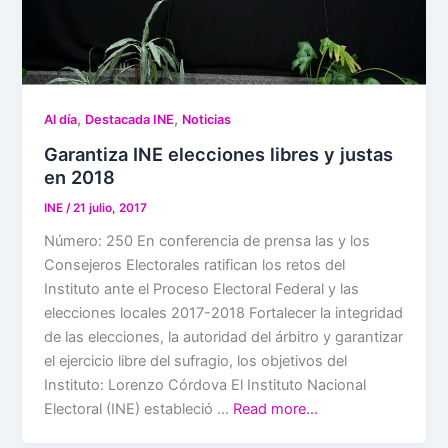
,
,
Al día
Destacada INE
Noticias
Garantiza INE elecciones libres y justas
en 2018
INE
/
21 julio, 2017
Número: 250 En conferencia de prensa las y los
Consejeros Electorales ratifican los retos del
Instituto ante el Proceso Electoral Federal y las
elecciones locales 2017-2018 Fortalecer la integridad
de las elecciones, la autoridad del árbitro y garantizar
el ejercicio libre del sufragio, los objetivos del
Instituto: Lorenzo Córdova El Instituto Nacional
Electoral (INE) estableció …
Read more…