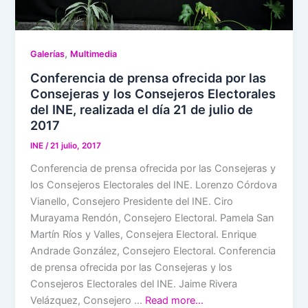
,
Galerías
Multimedia
Conferencia de prensa ofrecida por las
Consejeras y los Consejeros Electorales
del INE, realizada el día 21 de julio de
2017
INE
/
21 julio, 2017
Conferencia de prensa ofrecida por las Consejeras y
los Consejeros Electorales del INE. Lorenzo Córdova
Vianello, Consejero Presidente del INE. Ciro
Murayama Rendón, Consejero Electoral. Pamela San
Martín Ríos y Valles, Consejera Electoral. Enrique
Andrade González, Consejero Electoral. Conferencia
de prensa ofrecida por las Consejeras y los
Consejeros Electorales del INE. Jaime Rivera
Velázquez, Consejero …
Read more…