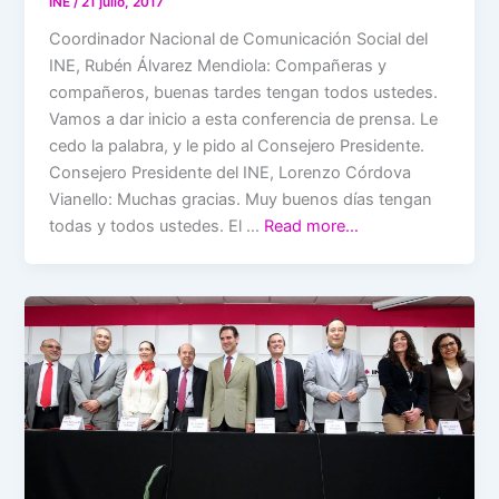
INE
/
21 julio, 2017
Coordinador Nacional de Comunicación Social del
INE, Rubén Álvarez Mendiola: Compañeras y
compañeros, buenas tardes tengan todos ustedes.
Vamos a dar inicio a esta conferencia de prensa. Le
cedo la palabra, y le pido al Consejero Presidente.
Consejero Presidente del INE, Lorenzo Córdova
Vianello: Muchas gracias. Muy buenos días tengan
todas y todos ustedes. El …
Read more…