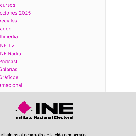
scursos
ecciones 2025
eciales
tados
ltimedia
iente
INE TV
INE Radio
Podcast
Galerías
Gráficos
ernacional
tribuimos al desarrollo de la vida democrática