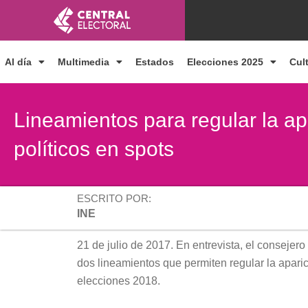
Ir
al
contenido
Al día
Multimedia
Estados
Elecciones 2025
Cul
Lineamientos para regular la ap
políticos en spots
ESCRITO POR:
INE
21 de julio de 2017. En entrevista, el consejer
dos lineamientos que permiten regular la aparic
elecciones 2018.