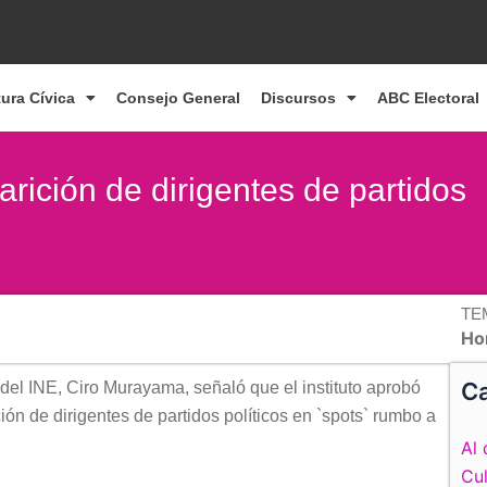
tura Cívica
Consejo General
Discursos
ABC Electoral
arición de dirigentes de partidos
TE
Ho
Ca
o del INE, Ciro Murayama, señaló que el instituto aprobó
ión de dirigentes de partidos políticos en `spots` rumbo a
Al 
Cul