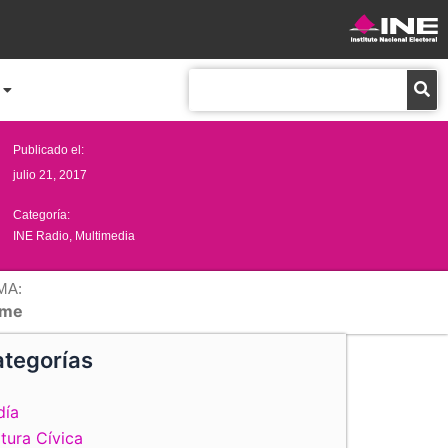
Buscar
Publicado el:
julio 21, 2017
Categoría:
INE Radio
,
Multimedia
MA:
me
tegorías
día
tura Cívica