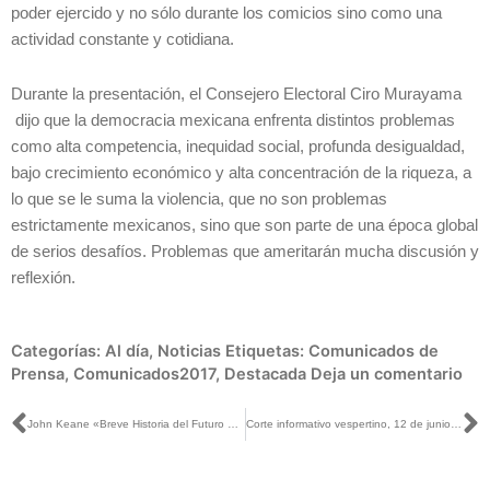
poder ejercido y no sólo durante los comicios sino como una
actividad constante y cotidiana.
Durante la presentación, el Consejero Electoral Ciro Murayama
dijo que la democracia mexicana enfrenta distintos problemas
como alta competencia, inequidad social, profunda desigualdad,
bajo crecimiento económico y alta concentración de la riqueza, a
lo que se le suma la violencia, que no son problemas
estrictamente mexicanos, sino que son parte de una época global
de serios desafíos. Problemas que ameritarán mucha discusión y
reflexión.
Categorías:
Al día
,
Noticias
Etiquetas:
Comunicados de
Prensa
,
Comunicados2017
,
Destacada
Deja un comentario
Ant
S
John Keane «Breve Historia del Futuro de las Elecciones»
Corte informativo vespertino, 12 de junio de 2017