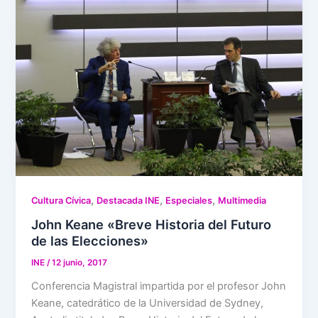
,
,
,
Cultura Cívica
Destacada INE
Especiales
Multimedia
John Keane «Breve Historia del Futuro
de las Elecciones»
INE
/
12 junio, 2017
Conferencia Magistral impartida por el profesor John
Keane, catedrático de la Universidad de Sydney,