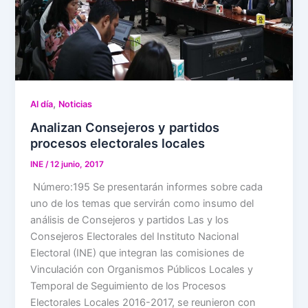
,
Al día
Noticias
Analizan Consejeros y partidos
procesos electorales locales
INE
/
12 junio, 2017
Número:195 Se presentarán informes sobre cada
uno de los temas que servirán como insumo del
análisis de Consejeros y partidos Las y los
Consejeros Electorales del Instituto Nacional
Electoral (INE) que integran las comisiones de
Vinculación con Organismos Públicos Locales y
Temporal de Seguimiento de los Procesos
Electorales Locales 2016-2017, se reunieron con