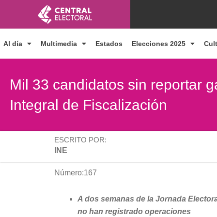
Ir
al
contenido
Al día
Multimedia
Estados
Elecciones 2025
Cul
Mil 33 candidatos sin reportar
Integral de Fiscalización
ESCRITO POR:
INE
Número:167
A dos semanas de la Jornada Electoral
no han registrado operaciones