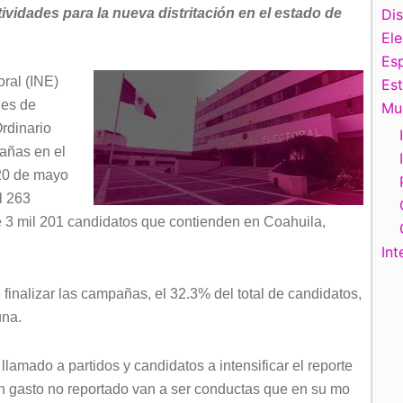
ividades para la nueva distritación en el estado de
Di
El
Esp
oral (INE)
Es
nes de
Mu
rdinario
añas en el
 20 de mayo
l 263
e 3 mil 201 candidatos que contienden en Coahuila,
Int
nalizar las campañas, el 32.3% del total de candidatos,
una.
lamado a partidos y candidatos a intensificar el reporte
n gasto no reportado van a ser conductas que en su mo