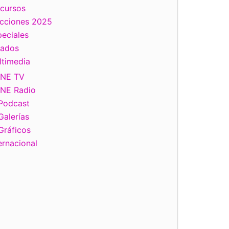
scursos
ecciones 2025
eciales
tados
ltimedia
INE TV
INE Radio
Podcast
Galerías
Gráficos
ernacional