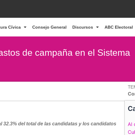
tura Cívica
Consejo General
Discursos
ABC Electoral
 gastos de campaña en el Sistema
TE
Co
Ca
 32.3% del total de las candidatas y los candidatos
Al 
Cul