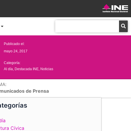
Buscar
Publicado el:
mayo 24, 2017
Categoría:
Al día
,
Destacada INE
,
Noticias
MA:
municados de Prensa
tegorías
día
tura Cívica