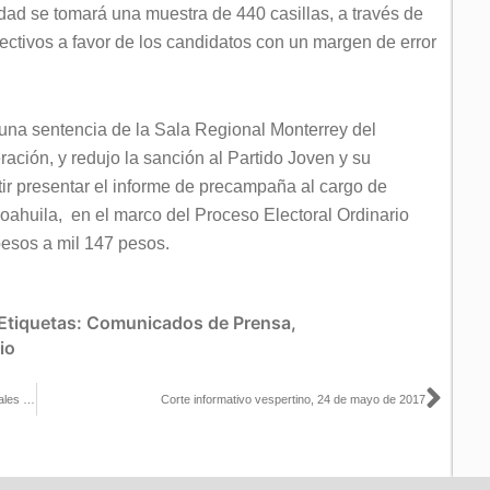
idad se tomará una muestra de 440 casillas, a través de
fectivos a favor de los candidatos con un margen de error
 una sentencia de la Sala Regional Monterrey del
ración, y redujo la sanción al Partido Joven y su
ir presentar el informe de precampaña al cargo de
oahuila, en el marco del Proceso Electoral Ordinario
pesos a mil 147 pesos.
Etiquetas:
Comunicados de Prensa
,
io
Sigu
Se recibieron 8 mil 666 solicitudes para ser Observadores Electorales en Comicios de Coahuila, Edomex, Nayarit y Veracruz
Corte informativo vespertino, 24 de mayo de 2017