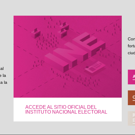
Con
for
ciu
al
 la
a la
ACCEDE AL SITIO OFICIAL DEL
INSTITUTO NACIONAL ELECTORAL