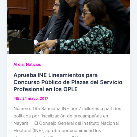
,
Al día
Noticias
Aprueba INE Lineamientos para
Concurso Público de Plazas del Servicio
Profesional en los OPLE
INE
/
24 mayo, 2017
Número: 165 Sanciona INE por 7 millones a partidos
políticos por fiscalización de precampañas en
Nayarit El Consejo General del Instituto Nacional
Electoral (INE), aprobó por unanimidad los