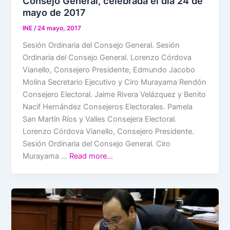
Consejo General, celebrada el día 24 de
mayo de 2017
INE
/
24 mayo, 2017
Sesión Ordinaria del Consejo General. Sesión
Ordinaria del Consejo General. Lorenzo Córdova
Vianello, Consejero Presidente, Edmundo Jacobo
Molina Secretario Ejecutivo y Ciro Murayama Rendón
Consejero Electoral. Jaime Rivera Velázquez y Benito
Nacif Hernández Consejeros Electorales. Pamela
San Martín Ríos y Valles Consejera Electoral.
Lorenzo Córdova Vianello, Consejero Presidente.
Sesión Ordinaria del Consejo General. Ciro
Murayama …
Read more…