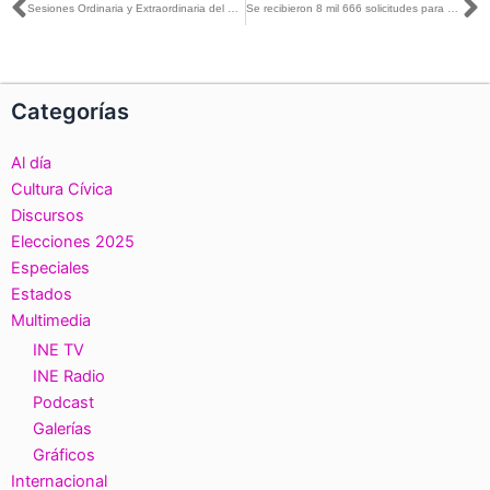
Ant
S
Sesiones Ordinaria y Extraordinaria del Consejo General, celebrada el día 24 de mayo de 2017
Se recibieron 8 mil 666 solicitudes para ser Observadores Electorales en Comicios de Coahuila, Edomex, Nayarit y Veracruz
Categorías
Al día
Cultura Cívica
Discursos
Elecciones 2025
Especiales
Estados
Multimedia
INE TV
INE Radio
Podcast
Galerías
Gráficos
Internacional