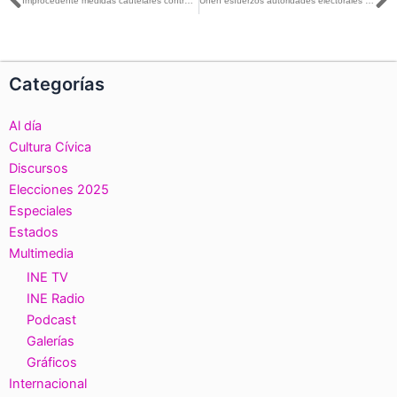
Ant
S
Improcedente medidas cautelares contra PRI, PAN y EDOMEX
Unen esfuerzos autoridades electorales para dar certeza a elecciones 2017-2018
Categorías
Al día
Cultura Cívica
Discursos
Elecciones 2025
Especiales
Estados
Multimedia
INE TV
INE Radio
Podcast
Galerías
Gráficos
Internacional