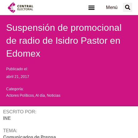
Ir
Menú
al
contenido
Suspensión de promocional
de radio de Isidro Pastor en
Edomex
Publicado el:
abril 21, 2017
Categoría:
Actores Políticos
,
Al día
,
Noticias
ESCRITO POR:
INE
TEMA:
Comunicados de Prensa