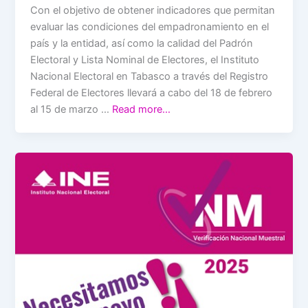
Con el objetivo de obtener indicadores que permitan
evaluar las condiciones del empadronamiento en el
país y la entidad, así como la calidad del Padrón
Electoral y Lista Nominal de Electores, el Instituto
Nacional Electoral en Tabasco a través del Registro
Federal de Electores llevará a cabo del 18 de febrero
al 15 de marzo …
Read more…