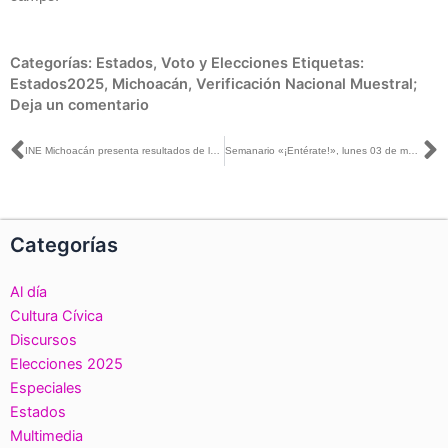
Categorías:
Estados
,
Voto y Elecciones
Etiquetas:
Estados2025
,
Michoacán
,
Verificación Nacional Muestral;
Deja un comentario
Ant
S
INE Michoacán presenta resultados de la Campaña de Actualización al Padrón Electoral
Semanario «¡Entérate!», lunes 03 de marzo de 2025
Categorías
Al día
Cultura Cívica
Discursos
Elecciones 2025
Especiales
Estados
Multimedia