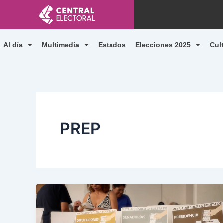
Ir
al
contenido
Al día
Multimedia
Estados
Elecciones 2025
Cul
PREP