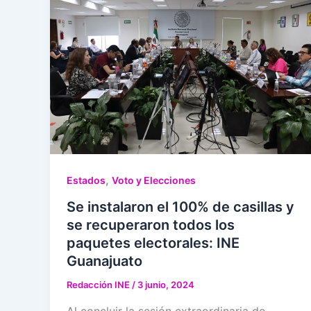
,
Estados
Voto y Elecciones
Se instalaron el 100% de casillas y
se recuperaron todos los
paquetes electorales: INE
Guanajuato
Redacción INE
/
3 junio, 2024
Al concluir la sesión extraordinaria de