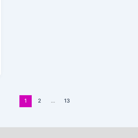
1
2
…
13