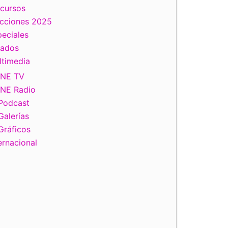
scursos
ecciones 2025
eciales
tados
ltimedia
INE TV
INE Radio
Podcast
Galerías
Gráficos
ernacional