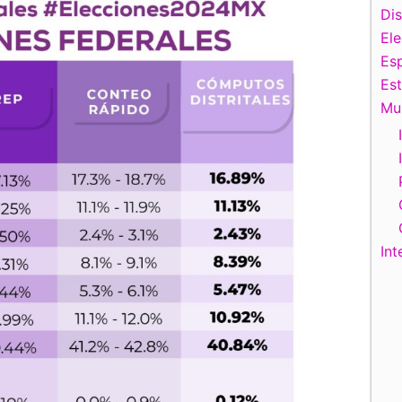
Di
El
Esp
Es
Mu
Int