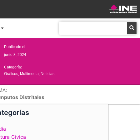
Buscar
Publicado el:
junio 8, 2024
Categoría:
Gráficos
,
Multimedia
,
Noticias
MA:
mputos Distritales
tegorías
día
tura Cívica