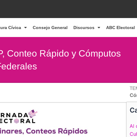
tura Cívica
Consejo General
Discursos
ABC Electoral
P, Conteo Rápido y Cómputos
 Federales
TE
Có
Ca
Al 
Cul