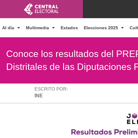
Ir
al
contenido
Al día
Multimedia
Estados
Elecciones 2025
Cul
Conoce los resultados del PRE
Distritales de las Diputaciones
ESCRITO POR:
INE