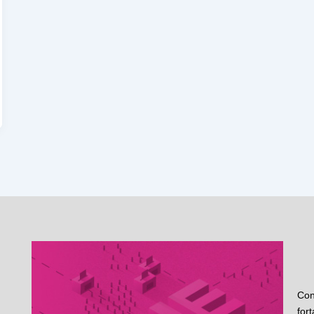
Con
for