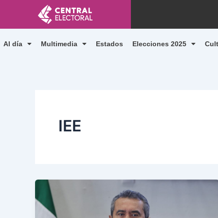
Ir
al
contenido
Al día
Multimedia
Estados
Elecciones 2025
Cul
IEE