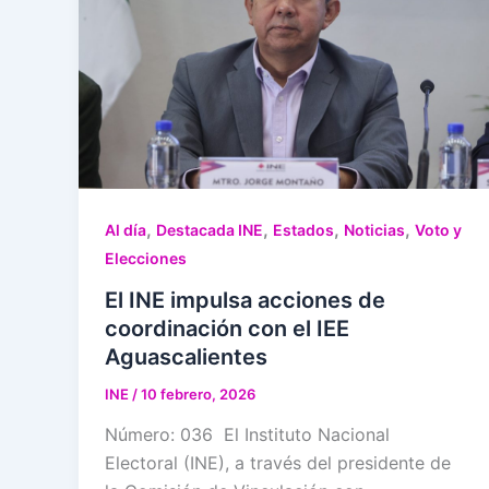
,
,
,
,
Al día
Destacada INE
Estados
Noticias
Voto y
Elecciones
El INE impulsa acciones de
coordinación con el IEE
Aguascalientes
INE
/
10 febrero, 2026
Número: 036 El Instituto Nacional
Electoral (INE), a través del presidente de