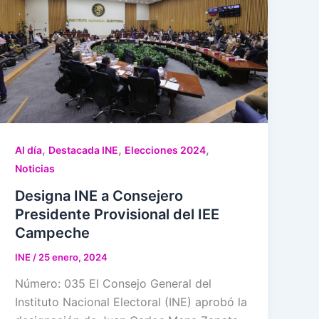
,
,
,
Al día
Destacada INE
Elecciones 2024
Noticias
Designa INE a Consejero
Presidente Provisional del IEE
Campeche
INE
/
25 enero, 2024
Número: 035 El Consejo General del
Instituto Nacional Electoral (INE) aprobó la