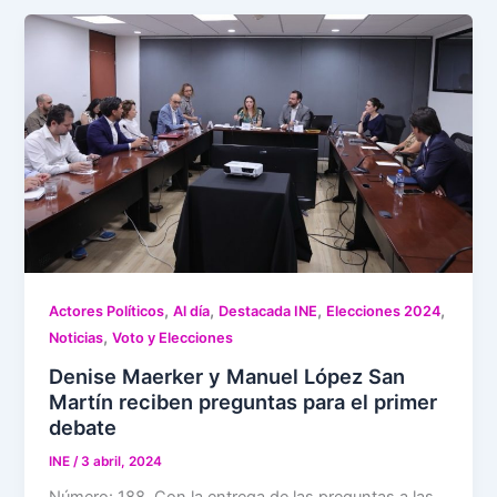
,
,
,
,
Actores Políticos
Al día
Destacada INE
Elecciones 2024
,
Noticias
Voto y Elecciones
Denise Maerker y Manuel López San
Martín reciben preguntas para el primer
debate
INE
/
3 abril, 2024