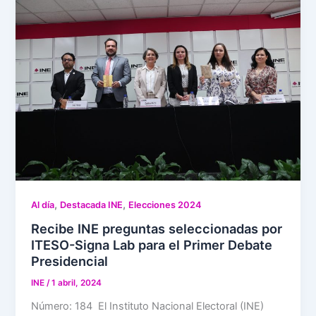
,
,
Al día
Destacada INE
Elecciones 2024
Recibe INE preguntas seleccionadas por
ITESO-Signa Lab para el Primer Debate
Presidencial
INE
/
1 abril, 2024
Número: 184 El Instituto Nacional Electoral (INE)