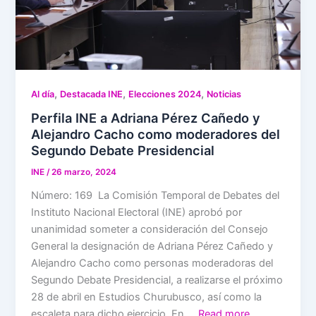
,
,
,
Al día
Destacada INE
Elecciones 2024
Noticias
Perfila INE a Adriana Pérez Cañedo y
Alejandro Cacho como moderadores del
Segundo Debate Presidencial
INE
/
26 marzo, 2024
Número: 169 La Comisión Temporal de Debates del
Instituto Nacional Electoral (INE) aprobó por
unanimidad someter a consideración del Consejo
General la designación de Adriana Pérez Cañedo y
Alejandro Cacho como personas moderadoras del
Segundo Debate Presidencial, a realizarse el próximo
28 de abril en Estudios Churubusco, así como la
escaleta para dicho ejercicio. En …
Read more…