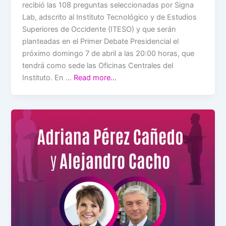
recibió las 108 preguntas seleccionadas por Signa
Lab, adscrito al Instituto Tecnológico y de Estudios
Superiores de Occidente (ITESO) y que serán
planteadas en el Primer Debate Presidencial el
próximo domingo 7 de abril a las 20:00 horas, que
tendrá como sede las Oficinas Centrales del
Instituto. En …
Read more…