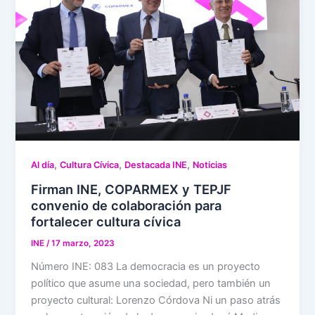
,
,
,
Al día
Cultura Cívica
Destacada INE
Noticias
Firman INE, COPARMEX y TEPJF
convenio de colaboración para
fortalecer cultura cívica
INE
/
17 marzo, 2023
Número INE: 083 La democracia es un proyecto
político que asume una sociedad, pero también un
proyecto cultural: Lorenzo Córdova Ni un paso atrás