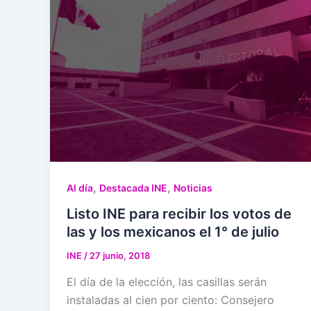
,
,
Al día
Destacada INE
Noticias
Listo INE para recibir los votos de
las y los mexicanos el 1° de julio
INE
/
27 junio, 2018
El día de la elección, las casillas serán
instaladas al cien por ciento: Consejero