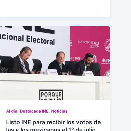
,
,
Al día
Destacada INE
Noticias
Listo INE para recibir los votos de
las y los mexicanos el 1° de julio