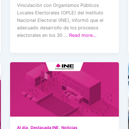
Vinculación con Organismos Públicos
Locales Electorales (OPLE) del Instituto
Nacional Electoral (INE), informó que el
adecuado desarrollo de los procesos
electorales en los 30 …
Read more…
,
,
Al día
Destacada INE
Noticias