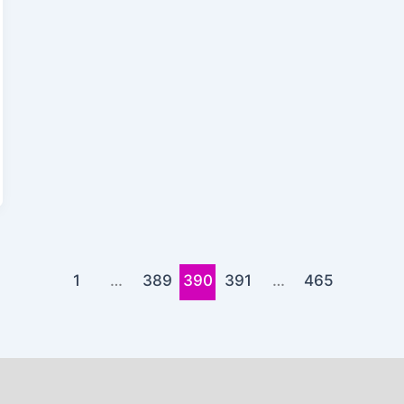
1
…
389
390
391
…
465