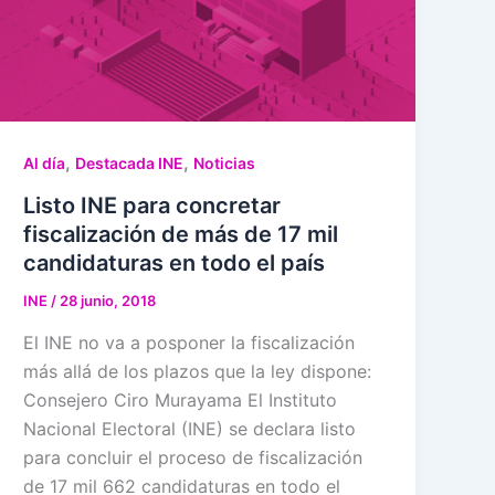
,
,
Al día
Destacada INE
Noticias
Listo INE para concretar
fiscalización de más de 17 mil
candidaturas en todo el país
INE
/
28 junio, 2018
El INE no va a posponer la fiscalización
más allá de los plazos que la ley dispone:
Consejero Ciro Murayama El Instituto
Nacional Electoral (INE) se declara listo
para concluir el proceso de fiscalización
de 17 mil 662 candidaturas en todo el