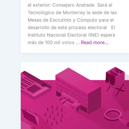
el exterior: Consejero Andrade Será el
Tecnológico de Monterrey la sede de las
Mesas de Escrutinio y Cómputo para el
desarrollo de este proceso electoral El
Instituto Nacional Electoral (INE) espera
más de 100 mil votos …
Read more…