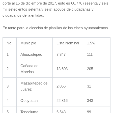
corte al 15 de diciembre de 2017, esto es 66,776 (sesenta y seis
mil setecientos setenta y seis) apoyos de ciudadanas y
ciudadanos de la entidad.
En tanto para la elección de planillas de los cinco ayuntamientos
No.
Municipio
Lista Nominal
1.5%
1
Ahuazotepec
7,347
111
Cañada de
2
13,608
205
Morelos
Mazapiltepec de
3
2,056
31
Juárez
4
Ocoyucan
22,816
343
5
Tepeojuma
6,548
99