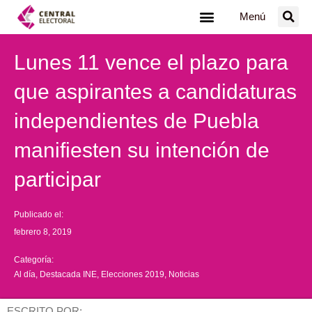
Ir
Menú
al
contenido
Lunes 11 vence el plazo para
que aspirantes a candidaturas
independientes de Puebla
manifiesten su intención de
participar
Publicado el:
febrero 8, 2019
Categoría:
Al día
,
Destacada INE
,
Elecciones 2019
,
Noticias
ESCRITO POR: