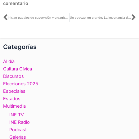
comentario
Ant
S
Inician trabajos de supervisión y organización del Proceso Electoral 2019 en la entidad: INE Puebla
Un podcast en grande: La importancia de la responsabilidad como valor social
Categorías
Al día
Cultura Cívica
Discursos
Elecciones 2025
Especiales
Estados
Multimedia
INE TV
INE Radio
Podcast
Galerías