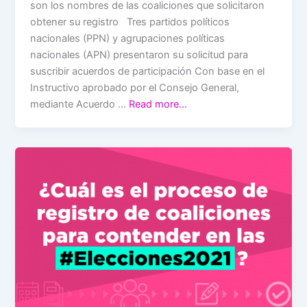
son los nombres de las coaliciones que solicitaron
obtener su registro Tres partidos políticos
nacionales (PPN) y agrupaciones políticas
nacionales (APN) presentaron su solicitud para
suscribir acuerdos de participación Con base en el
Instructivo aprobado por el Consejo General,
mediante Acuerdo …
Read more…