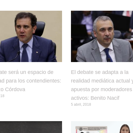
a
na
na
na
na
na
na
na
gina
gina
gina
gina
gina
gina
gina
gina
ágina
Página
Página
Página
Página
Página
Página
Página
Página
Página
Página
Página
Página
Página
Página
Página
Página
Página
Página
Página
Página
Página
Página
Página
Página
Página
Página
Página
Página
Página
Página
Página
Página
Página
Página
Página
Página
Página
Página
Página
Página
Página
Página
Página
Página
Página
Página
Página
Página
Página
Página
Página
Página
Página
Página
Página
Página
Página
Página
Página
Página
Página
Página
Página
Página
Página
Página
Página
Página
Página
Página
Página
Página
Página
Página
Página
Página
Página
Página
Página
Página
Página
Página
Página
Página
Página
Página
Página
Página
Página
Página
Página
Página
Página
Página
Página
Página
Página
Página
Página
Página
Página
Página
Página
Página
Página
Página
Página
Página
Página
Página
Página
Página
Página
Página
Página
Página
Página
Página
Página
Página
Página
Página
Página
Página
Página
Página
Página
Página
Página
Página
Página
Página
Página
Página
Página
Página
Página
Página
Página
Página
Página
Página
Página
Página
Página
Página
Página
Página
Página
Página
Página
Página
Página
Página
Página
Página
Página
Página
Página
Página
Página
Página
Página
Página
Página
Página
Página
Página
Página
Página
Página
Página
Página
Página
Página
Página
Página
Págin
Pági
Pági
Pági
Pági
Pági
Pági
Pági
Pá
Pá
P
P
P
P
P
P
P
ate será un espacio de
El debate se adapta a la
ad para los contendientes:
realidad mediática actual 
zo Córdova
apuesta por moderadores
018
activos: Benito Nacif
5 abril, 2018