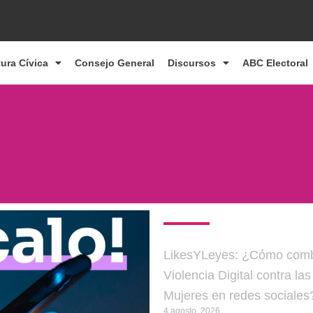
tura Cívica
Consejo General
Discursos
ABC Electoral
LikesYLeyes: ¿Cómo comba
Violencia Digital contra las
Mujeres en redes sociales
4 agosto, 2026