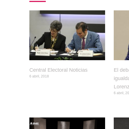
Página
Página
Página
Página
Página
Página
Página
Página
Página
Página
Página
Página
Página
Página
Página
Página
Página
Página
Página
Página
Página
Página
Página
Página
Página
Página
Página
Página
Página
Página
Página
Página
Página
Página
Página
Página
Página
Página
Página
Página
Página
Página
Página
Página
Página
Página
Página
Página
Página
Página
Página
Página
Página
Página
Página
Página
Página
Página
Página
Página
Página
Página
Página
Página
Página
Página
Página
Página
Página
Página
Página
Página
Página
Página
Página
Página
Página
Página
Página
Página
Página
Página
Página
Página
Página
Página
Página
Página
Página
Página
Página
Página
Página
Página
Página
Página
Página
Página
Página
Página
Página
Página
Página
Página
Página
Página
Página
Página
Página
Página
Página
Página
Página
Página
Página
Página
Página
Págin
Pági
Pági
Pági
Pági
Pági
Pági
Pági
Pá
Pá
Pá
Pá
Pá
Pá
Pá
Pá
P
Central Electoral Noticias
El deb
6 abril, 2018
iguald
Loren
6 abril, 2