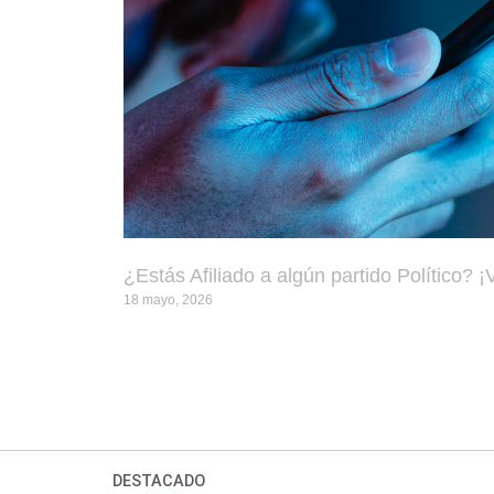
¿Estás Afiliado a algún partido Político? ¡V
18 mayo, 2026
DESTACADO