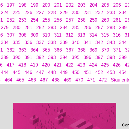
96
197
198
199
200
201
202
203
204
205
206
2
224
225
226
227
228
229
230
231
232
233
234
51
252
253
254
255
256
257
258
259
260
261
2
279
280
281
282
283
284
285
286
287
288
289
06
307
308
309
310
311
312
313
314
315
316
3
334
335
336
337
338
339
340
341
342
343
344
61
362
363
364
365
366
367
368
369
370
371
3
389
390
391
392
393
394
395
396
397
398
399
6
417
418
419
420
421
422
423
424
425
426
4
444
445
446
447
448
449
450
451
452
453
454
3
464
465
466
467
468
469
470
471
472
Siguient
Con