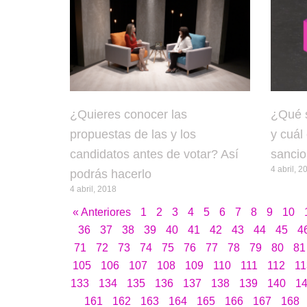
¿Quieres conocer las
¿Qué s
propuestas de las y los
y cuál 
candidatos antes de votar? Así
sanci
4 abril, 2
podrás hacerlo
4 abril, 2018
« Anteriores
1
2
3
4
5
6
7
8
9
10
36
37
38
39
40
41
42
43
44
45
4
71
72
73
74
75
76
77
78
79
80
81
105
106
107
108
109
110
111
112
11
133
134
135
136
137
138
139
140
1
161
162
163
164
165
166
167
168