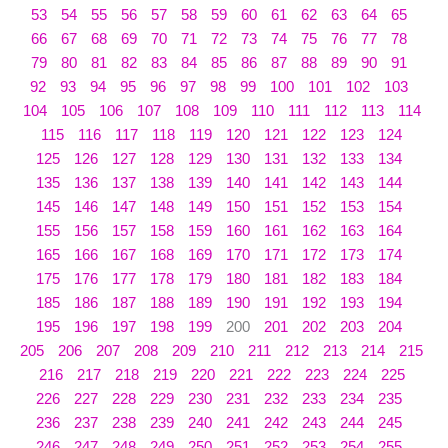
53
54
55
56
57
58
59
60
61
62
63
64
65
66
67
68
69
70
71
72
73
74
75
76
77
78
79
80
81
82
83
84
85
86
87
88
89
90
91
92
93
94
95
96
97
98
99
100
101
102
103
104
105
106
107
108
109
110
111
112
113
114
115
116
117
118
119
120
121
122
123
124
125
126
127
128
129
130
131
132
133
134
135
136
137
138
139
140
141
142
143
144
145
146
147
148
149
150
151
152
153
154
155
156
157
158
159
160
161
162
163
164
165
166
167
168
169
170
171
172
173
174
175
176
177
178
179
180
181
182
183
184
185
186
187
188
189
190
191
192
193
194
195
196
197
198
199
200
201
202
203
204
205
206
207
208
209
210
211
212
213
214
215
216
217
218
219
220
221
222
223
224
225
226
227
228
229
230
231
232
233
234
235
236
237
238
239
240
241
242
243
244
245
246
247
248
249
250
251
252
253
254
255