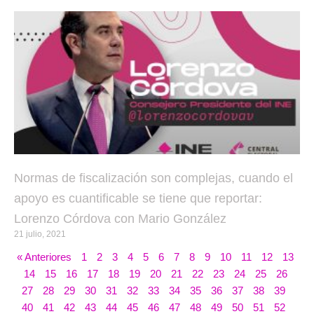
Normas de fiscalización son complejas, cuando el
apoyo es cuantificable se tiene que reportar:
Lorenzo Córdova con Mario González
21 julio, 2021
« Anteriores
1
2
3
4
5
6
7
8
9
10
11
12
13
14
15
16
17
18
19
20
21
22
23
24
25
26
27
28
29
30
31
32
33
34
35
36
37
38
39
40
41
42
43
44
45
46
47
48
49
50
51
52