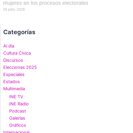
mujeres en los procesos electorales
28 julio, 2026
Categorías
Al día
Cultura Cívica
Discursos
Elecciones 2025
Especiales
Estados
Multimedia
INE TV
INE Radio
Podcast
Galerías
Gráficos
Internacional