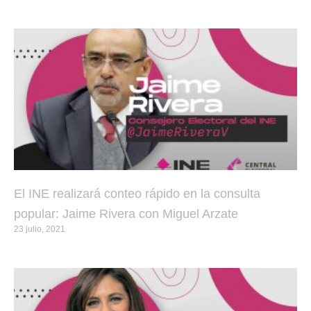
El INE realizará conteo rápido en la consulta
popular: Jaime Rivera con Miguel Arzate
23 julio, 2021