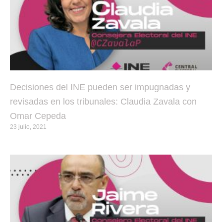
Decisiones del INE pueden ser impugnadas y
revisadas en los tribunales: Claudia Zavala con
Omar Cepeda
23 julio, 2021