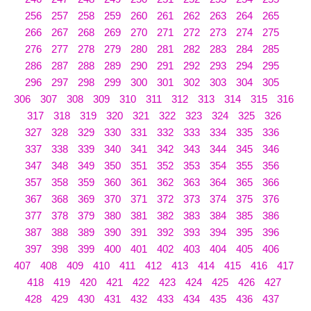
256
257
258
259
260
261
262
263
264
265
266
267
268
269
270
271
272
273
274
275
276
277
278
279
280
281
282
283
284
285
286
287
288
289
290
291
292
293
294
295
296
297
298
299
300
301
302
303
304
305
306
307
308
309
310
311
312
313
314
315
316
317
318
319
320
321
322
323
324
325
326
327
328
329
330
331
332
333
334
335
336
337
338
339
340
341
342
343
344
345
346
347
348
349
350
351
352
353
354
355
356
357
358
359
360
361
362
363
364
365
366
367
368
369
370
371
372
373
374
375
376
377
378
379
380
381
382
383
384
385
386
387
388
389
390
391
392
393
394
395
396
397
398
399
400
401
402
403
404
405
406
407
408
409
410
411
412
413
414
415
416
417
418
419
420
421
422
423
424
425
426
427
428
429
430
431
432
433
434
435
436
437