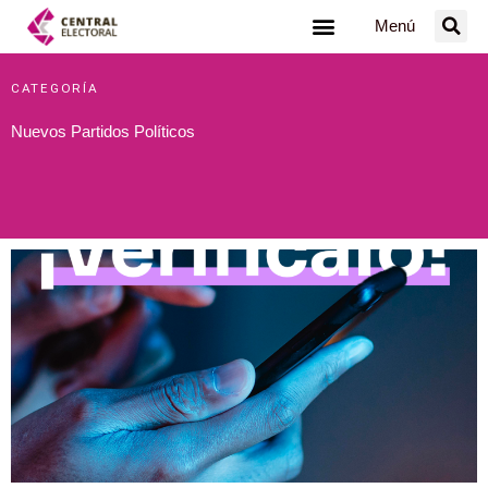
Ir
Menú
al
contenido
CATEGORÍA
Nuevos Partidos Políticos