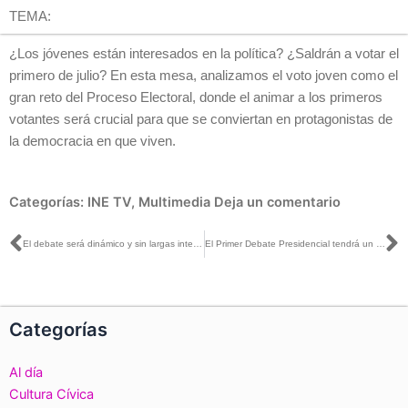
TEMA:
¿Los jóvenes están interesados en la política? ¿Saldrán a votar el
primero de julio? En esta mesa, analizamos el voto joven como el
gran reto del Proceso Electoral, donde el animar a los primeros
votantes será crucial para que se conviertan en protagonistas de
la democracia en que viven.
Categorías:
INE TV
,
Multimedia
Deja un comentario
Ant
S
El debate será dinámico y sin largas intervenciones: Nacif con Ricardo Rocha
El Primer Debate Presidencial tendrá un formato inédito: Álvarez en El Financiero Bloomberg
Categorías
Al día
Cultura Cívica