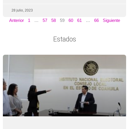
28 julio, 2023
Anterior
1
…
57
58
59
60
61
…
66
Siguiente
Estados
Página
Página
Página
Página
Página
Página
Página