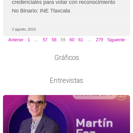
credenciales para votar con reconocimiento
No Binario: INE Tlaxcala
2 agosto, 2024
Anterior
1
…
57
58
59
60
61
…
279
Siguiente
Gráficos
Entrevistas
Página
Página
Página
Página
Página
Página
Página