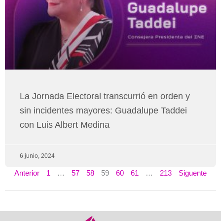
La Jornada Electoral transcurrió en orden y
sin incidentes mayores: Guadalupe Taddei
con Luis Albert Medina
6 junio, 2024
Anterior
1
…
57
58
59
60
61
…
213
Siguente