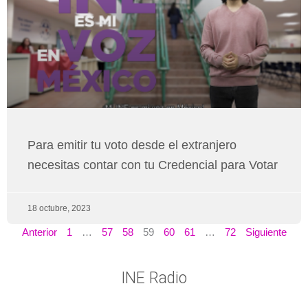
Para emitir tu voto desde el extranjero
necesitas contar con tu Credencial para Votar
18 octubre, 2023
Anterior
1
…
57
58
59
60
61
…
72
Siguiente
INE Radio