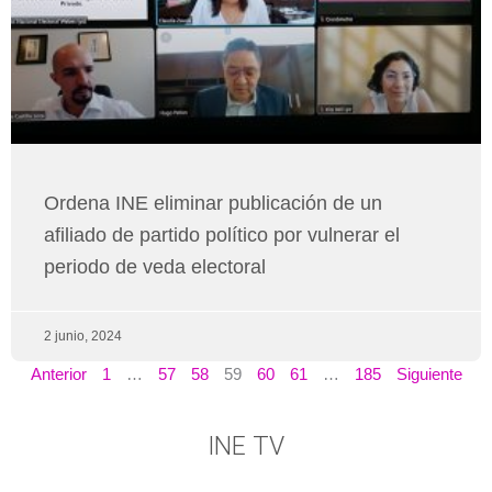
Ordena INE eliminar publicación de un
afiliado de partido político por vulnerar el
periodo de veda electoral
2 junio, 2024
Anterior
1
…
57
58
59
60
61
…
185
Siguiente
INE TV