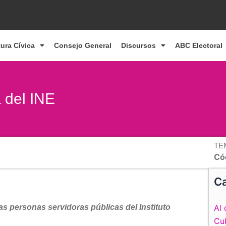
tura Cívica
Consejo General
Discursos
ABC Electoral
 del INE
TE
Có
Ca
las personas servidoras públicas del
Instituto
Al 
Cul