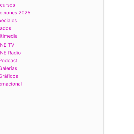
scursos
ecciones 2025
eciales
tados
ltimedia
INE TV
INE Radio
Podcast
Galerías
Gráficos
ernacional