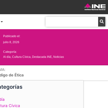
Buscar
Publicado el:
julio 8, 2026
Categoría:
Al día
,
Cultura Cívica
,
Destacada INE
,
Noticias
MA:
digo de Ética
tegorías
día
tura Cívica