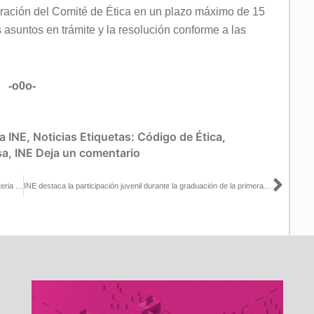
peración del Comité de Ética en un plazo máximo de 15
s asuntos en trámite y la resolución conforme a las
-o0o-
a INE
,
Noticias
Etiquetas:
Código de Ética
,
sa
,
INE
Deja un comentario
Sigu
Delegación del INE en Hidalgo continúa con la capacitación en materia de Violencia Política contra las Mujeres en Razón de Género
INE destaca la participación juvenil durante la graduación de la primera generación de la Escuela para Juventudes de Tabasco