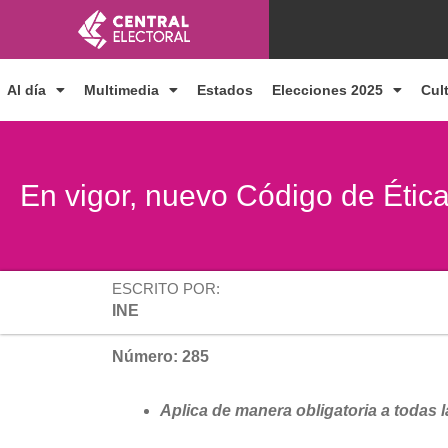
Ir
al
contenido
Al día
Multimedia
Estados
Elecciones 2025
Cul
En vigor, nuevo Código de Ética
ESCRITO POR:
INE
Número: 285
Aplica de manera obligatoria a todas 