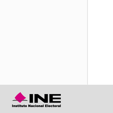
iente