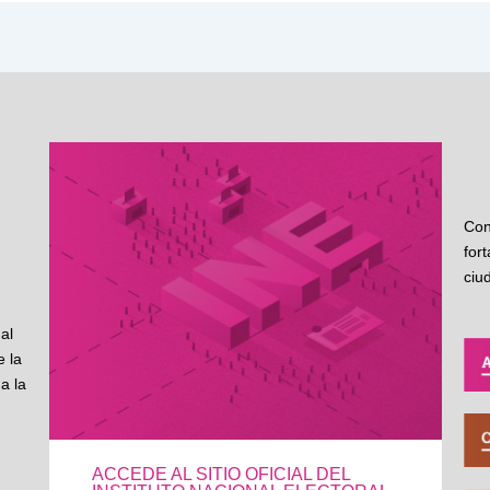
Con
for
ciu
al
 la
a la
ACCEDE AL SITIO OFICIAL DEL