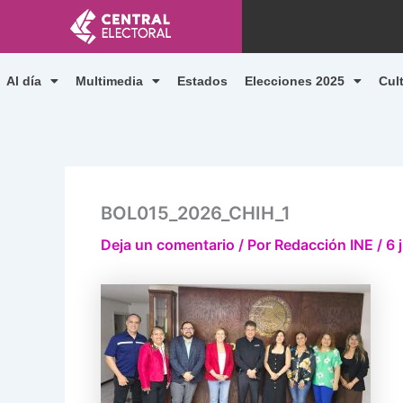
Ir
al
contenido
Al día
Multimedia
Estados
Elecciones 2025
Cul
BOL015_2026_CHIH_1
Deja un comentario
/ Por
Redacción INE
/
6 