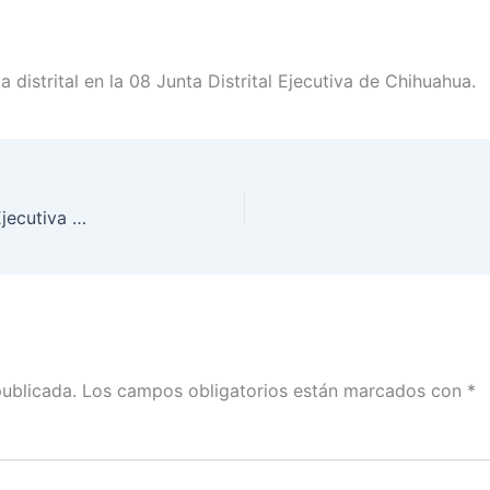
 distrital en la 08 Junta Distrital Ejecutiva de Chihuahua.
Asume vocalía ejecutiva de la 08 Junta Distrital Ejecutiva de Chihuahua
publicada.
Los campos obligatorios están marcados con
*