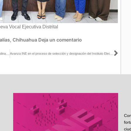
eva Vocal Ejecutiva Distrital
lías
,
Chihuahua
Deja un comentario
Sigu
Autoridades electorales de Tabasco analizan el calendario de coordinación para del Proceso Electoral 2026-2027
Avanza INE en el proceso de selección y designación del Instituto Electoral de Michoacán
Con
for
ciu