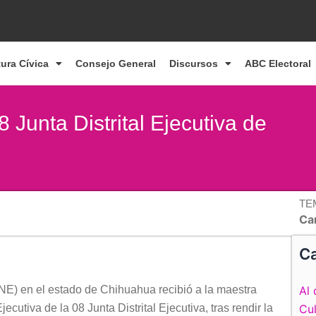
tura Cívica
Consejo General
Discursos
ABC Electoral
 Junta Distrital Ejecutiva de
TE
Ca
Ca
NE) en el estado de Chihuahua recibió a la maestra
Al 
cutiva de la 08 Junta Distrital Ejecutiva, tras rendir la
Cul