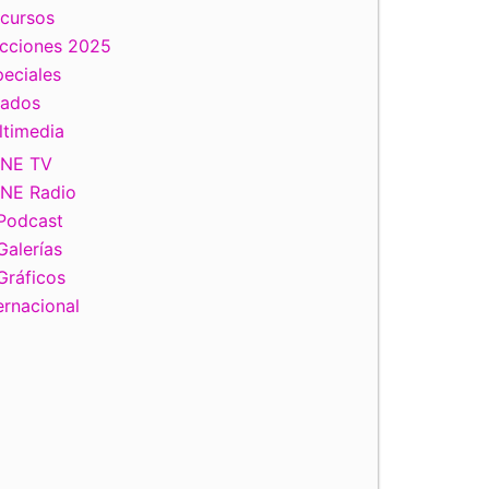
scursos
ecciones 2025
eciales
tados
ltimedia
INE TV
INE Radio
Podcast
Galerías
Gráficos
ernacional