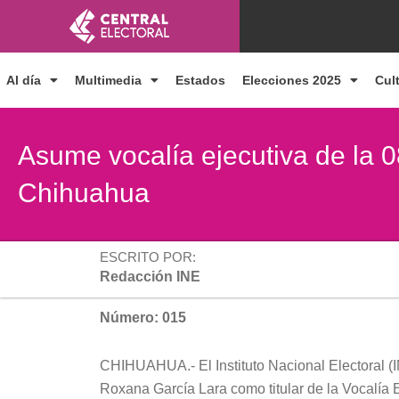
Ir
al
contenido
Al día
Multimedia
Estados
Elecciones 2025
Cul
Asume vocalía ejecutiva de la 08
Chihuahua
ESCRITO POR:
Redacción INE
Número: 015
CHIHUAHUA.- El Instituto Nacional Electoral (I
Roxana García Lara como titular de la Vocalía Eje