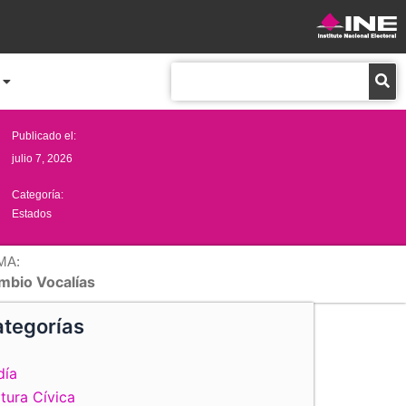
Buscar
Publicado el:
julio 7, 2026
Categoría:
Estados
MA:
mbio Vocalías
tegorías
día
tura Cívica