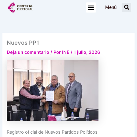
Ir
Menú
al
contenido
Nuevos PP1
Deja un comentario
/ Por
INE
/
1 julio, 2026
Registro oficial de Nuevos Partidos Políticos