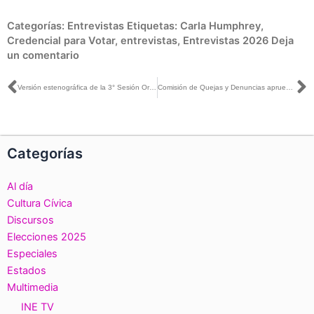
Categorías:
Entrevistas
Etiquetas:
Carla Humphrey
,
Credencial para Votar
,
entrevistas
,
Entrevistas 2026
Deja
un comentario
Ant
S
Versión estenográfica de la 3° Sesión Ordinaria del Observatorio de Participación Política de las Mujeres en México
Comisión de Quejas y Denuncias aprueba anteproyectos de resolución de organizaciones ciudadanas en proceso de constitución de Partidos Políticos Nacionales
Categorías
Al día
Cultura Cívica
Discursos
Elecciones 2025
Especiales
Estados
Multimedia
INE TV