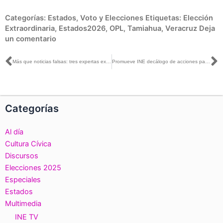
Categorías:
Estados
,
Voto y Elecciones
Etiquetas:
Elección
Extraordinaria
,
Estados2026
,
OPL
,
Tamiahua
,
Veracruz
Deja
un comentario
Ant
S
Más que noticias falsas: tres expertas explican cómo la desinformación daña la democracia
Promueve INE decálogo de acciones para fortalecer participación juvenil y prevenir la violencia política contra mujeres en Campeche
Categorías
Al día
Cultura Cívica
Discursos
Elecciones 2025
Especiales
Estados
Multimedia
INE TV