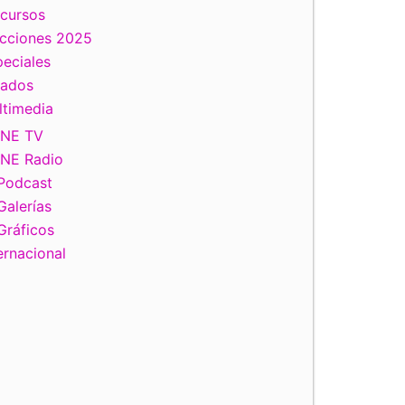
scursos
ecciones 2025
eciales
tados
ltimedia
INE TV
INE Radio
Podcast
Galerías
Gráficos
ernacional