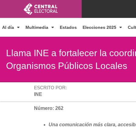
Ir
al
contenido
Al día
Multimedia
Estados
Elecciones 2025
Cul
Llama INE a fortalecer la coordi
Organismos Públicos Locales
ESCRITO POR:
INE
Número: 262
Una comunicación más clara, accesibl