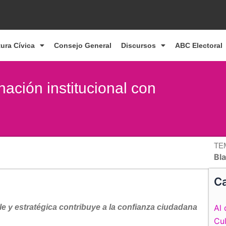
tura Cívica
Consejo General
Discursos
ABC Electoral
nación institucional con
TE
Bl
Ca
e y estratégica contribuye a la confianza ciudadana
Al 
Cul