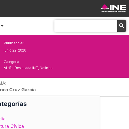
Buscar
Publicado el:
junio 22, 2026
Categoría:
Al día
,
Destacada INE
,
Noticias
MA:
anca Cruz García
tegorías
día
tura Cívica