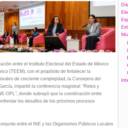
Di
El
Esp
Es
Mu
ación entre el Instituto Electoral del Estado de México
xico (TEEM), con el propósito de fortalecer la
ctorales de creciente complejidad, la Consejera del
Int
García, impartió la conferencia magistral:
“
Retos y
 INE-OPL
”
, donde subrayó que la coordinación entre
enfrentar los desafíos de los próximos procesos
 conjunto entre el INE y los Organismos Públicos Locales