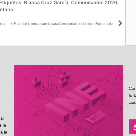
Etiquetas:
Blanca Cruz García
,
Comunicados 2026
,
ntario
Sigu
Aprueba INE convocatoria para designar Presidencia y cuatro Consejerías del Instituto Electoral de Michoacán
INE aprobó la convocatoria para Consejerías del Instituto Electoral de Michoacán
Con
for
ciu
al
 la
a la