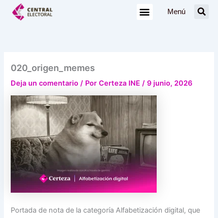
Ir
Menú
al
contenido
020_origen_memes
Deja un comentario
/ Por
Certeza INE
/
9 junio, 2026
Portada de nota de la categoría Alfabetización digital, que