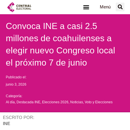
Ir
Menú
al
contenido
Convoca INE a casi 2.5
millones de coahuilenses a
elegir nuevo Congreso local
el próximo 7 de junio
Publicado el:
junio 3, 2026
Categoría:
Al día
,
Destacada INE
,
Elecciones 2026
,
Noticias
,
Voto y Elecciones
ESCRITO POR:
INE