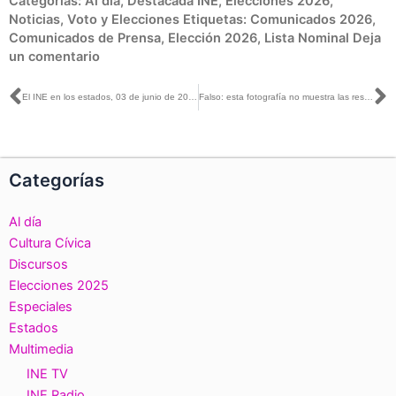
Categorías:
Al día
,
Destacada INE
,
Elecciones 2026
,
Noticias
,
Voto y Elecciones
Etiquetas:
Comunicados 2026
,
Comunicados de Prensa
,
Elección 2026
,
Lista Nominal
Deja
un comentario
Ant
S
El INE en los estados, 03 de junio de 2026
Falso: esta fotografía no muestra las respuestas al examen del Servicio Profesional Electoral Nacional
Categorías
Al día
Cultura Cívica
Discursos
Elecciones 2025
Especiales
Estados
Multimedia
INE TV
INE Radio