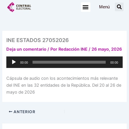
Ir
Menú
al
contenido
INE ESTADOS 27052026
Deja un comentario
/ Por
Redacción INE
/
26 mayo, 2026
Reproductor
00:00
00:00
de
audio
Cápsula de audio con los acontecimientos más relevante
del INE en las 32 entidades de la República. Del 20 al 26 de
mayo de 2026
ANTERIOR