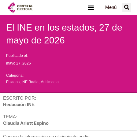
Ir
Menú
al
contenido
El INE en los estados, 27 de
mayo de 2026
Publicado el:
mayo 27, 2026
Categoría:
Estados
,
INE Radio
,
Multimedia
ESCRITO POR:
Redacción INE
TEMA:
Claudia Arlett Espino
Conoce la información en el siguiente audio: