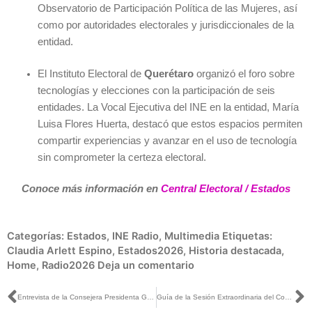
Observatorio de Participación Política de las Mujeres, así
como por autoridades electorales y jurisdiccionales de la
entidad.
El Instituto Electoral de
Querétaro
organizó el foro sobre
tecnologías y elecciones con la participación de seis
entidades. La Vocal Ejecutiva del INE en la entidad, María
Luisa Flores Huerta, destacó que estos espacios permiten
compartir experiencias y avanzar en el uso de tecnología
sin comprometer la certeza electoral.
Conoce más información en
Central Electoral / Estados
Categorías:
Estados
,
INE Radio
,
Multimedia
Etiquetas:
Claudia Arlett Espino
,
Estados2026
,
Historia destacada
,
Home
,
Radio2026
Deja un comentario
Ant
S
Entrevista de la Consejera Presidenta Guadalupe Taddei con Alejandro Domínguez para Milenio TV
Guía de la Sesión Extraordinaria del Consejo General del INE, 27 de mayo de 2026