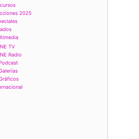
scursos
ecciones 2025
eciales
tados
ltimedia
INE TV
INE Radio
Podcast
Galerías
Gráficos
ernacional