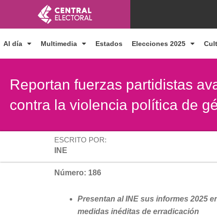
Ir
al
contenido
Al día
Multimedia
Estados
Elecciones 2025
Cul
Reportan fuerzas partidistas av
contra la violencia política de 
ESCRITO POR:
INE
Número: 186
Presentan al INE sus informes 2025 en
medidas inéditas de erradicación