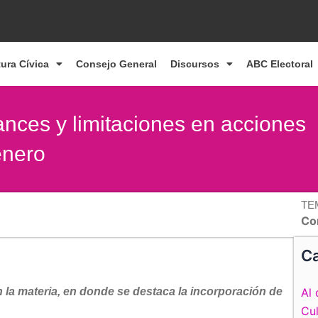
tura Cívica
Consejo General
Discursos
ABC Electoral
ances y limitaciones en acciones
género
TE
Co
Ca
 la materia, en donde se destaca la incorporación de
Al 
Cul