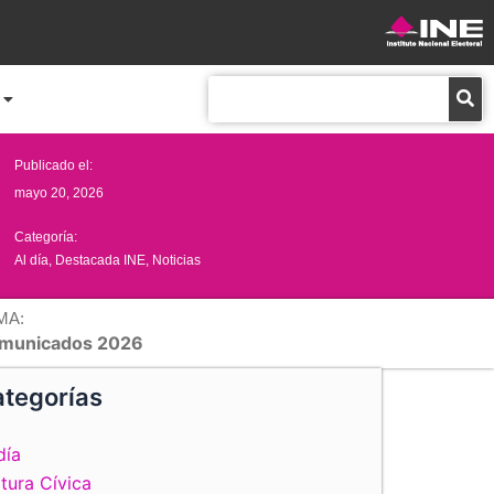
Buscar
Publicado el:
mayo 20, 2026
Categoría:
Al día
,
Destacada INE
,
Noticias
MA:
municados 2026
tegorías
día
tura Cívica