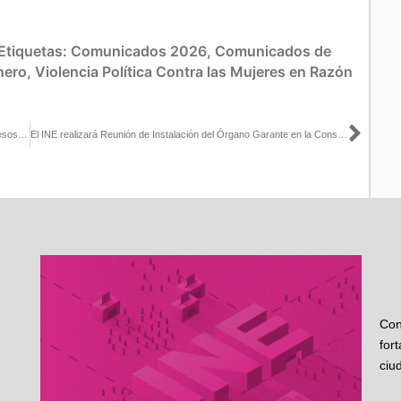
Etiquetas:
Comunicados 2026
,
Comunicados de
nero
,
Violencia Política Contra las Mujeres en Razón
Sigu
Reunión de la Comisión Temporal para el seguimiento de los Procesos Electorales Locales, Coahuila.
El INE realizará Reunión de Instalación del Órgano Garante en la Consulta a Pueblos y Comunidades Indígenas y Afromexicanas
Con
for
ciu