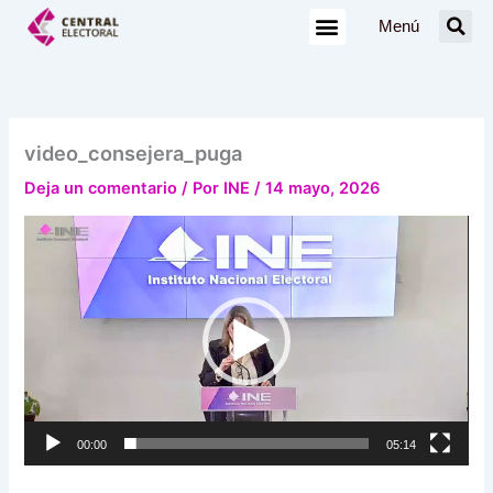
Ir
Menú
al
contenido
video_consejera_puga
Deja un comentario
/ Por
INE
/
14 mayo, 2026
Reproductor
de
vídeo
00:00
05:14