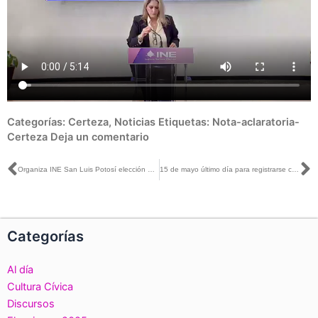
Categorías:
Certeza
,
Noticias
Etiquetas:
Nota-aclaratoria-
Certeza
Deja un comentario
Ant
S
Organiza INE San Luis Potosí elección estudiantil en El Colegio Terranova
15 de mayo último día para registrarse como aspirante a una Consejería Electoral del INE San Luis Potosí
Categorías
Al día
Cultura Cívica
Discursos