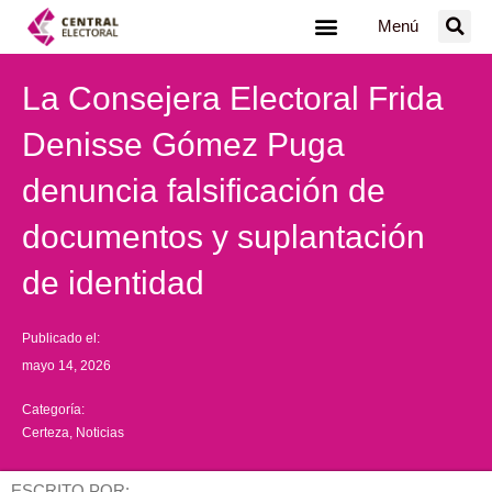
Ir
Menú
al
contenido
La Consejera Electoral Frida
Denisse Gómez Puga
denuncia falsificación de
documentos y suplantación
de identidad
Publicado el:
mayo 14, 2026
Categoría:
Certeza
,
Noticias
ESCRITO POR: