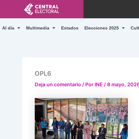
Ir
al
contenido
Al día
Multimedia
Estados
Elecciones 2025
Cul
OPL6
Deja un comentario
/ Por
INE
/
8 mayo, 202