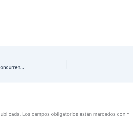
Inicia INE trabajos rumbo al Foro de Elecciones Concurrentes 2027
publicada.
Los campos obligatorios están marcados con
*