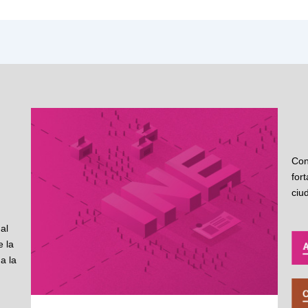
Con
for
ciu
al
 la
a la